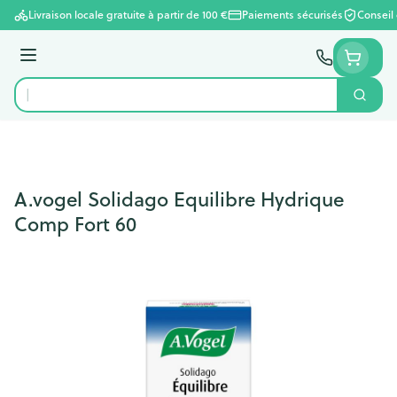
Aller au contenu
Livraison locale gratuite à partir de 100 €
Paiements sécurisés
Conseil
Menu
Cherc
Rechercher
A.vogel Solidago Equilibre Hydrique
Comp Fort 60