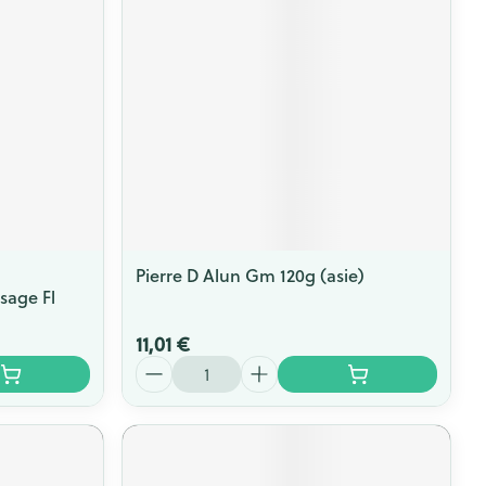
s
Afficher plus
ti-insectes
Senteur
Pierre D Alun Gm 120g (asie)
age Fl
11,01 €
Quantité
CBD