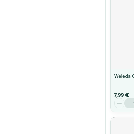
Cheveux
Piluliers et acc
Soins du visag
Taches de pigm
Peau sensible -
Peau mixte
Weleda 
Peau terne
Afficher plus
7,99 €
Quantité
Ronflement