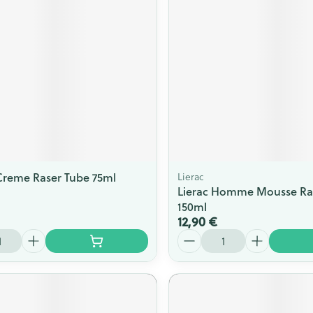
Afficher plus
Afficher plu
essoires
Masques chirurgique
e
Compléments
Répulsifs an
nutritionnels
entation
 peau irritée
Creme Raser Tube 75ml
Lierac
Lierac Homme Mousse Ras
150ml
12,90 €
Quantité
Autobronzants
Rasage