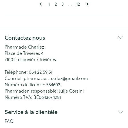
Pages
Vous lisez actuellement la page
Page
Page
Page
1
2
3
...
12
Contactez nous
Pharmacie Charlez
Place de Trivières 4
7100
La Louvière Trivières
Téléphone:
064 22 59 51
Courriel:
pharmacie.charlez@
gmail.com
Numéro de licence:
554602
Pharmacien responsable:
Julie Corsini
Numéro TVA:
BE0643674281
Service à la clientèle
FAQ