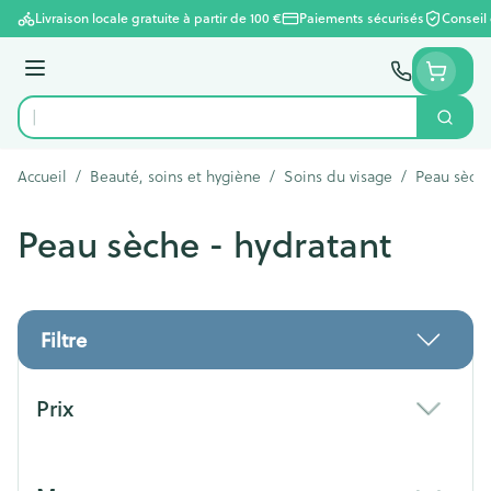
Aller au contenu
Livraison locale gratuite à partir de 100 €
Paiements sécurisés
Conseil
Menu
Cherc
Rechercher
Accueil
/
Beauté, soins et hygiène
/
Soins du visage
/
Peau sèche
Peau sèche - hydratant
Filtre
Passer à la liste des produits
Prix
filter