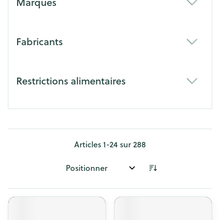
Marques
filter
Fabricants
filter
Restrictions alimentaires
filter
Articles
1
-
24
sur
288
Trier par: