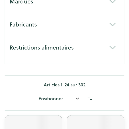
Marques
filter
Fabricants
filter
Restrictions alimentaires
filter
Articles
1
-
24
sur
302
Trier par: