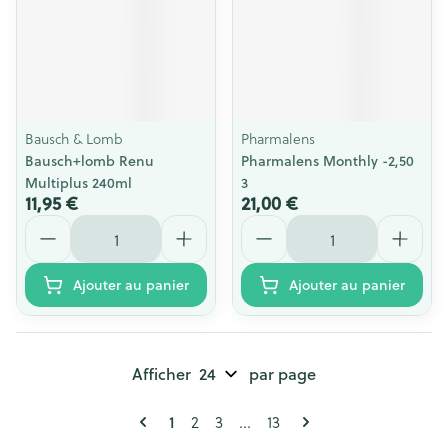
Bausch & Lomb
Pharmalens
Bausch+lomb Renu
Pharmalens Monthly -2,50
Multiplus 240ml
3
11,95 €
21,00 €
Quantité
Quantité
Ajouter au panier
Ajouter au panier
Afficher
par page
Pages
Vous lisez actuellement la page
Page
Page
Page
1
2
3
...
13