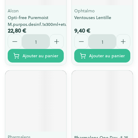
Alcon
Ophtalmo
Opti-free Puremoist
Ventouses Lentille
M.purpos.desinf.1x300ml+etui
22,80 €
9,40 €
Quantité
Quantité
Ajouter au panier
Ajouter au panier
Pharmalens
Pharmalens One Day -5,25