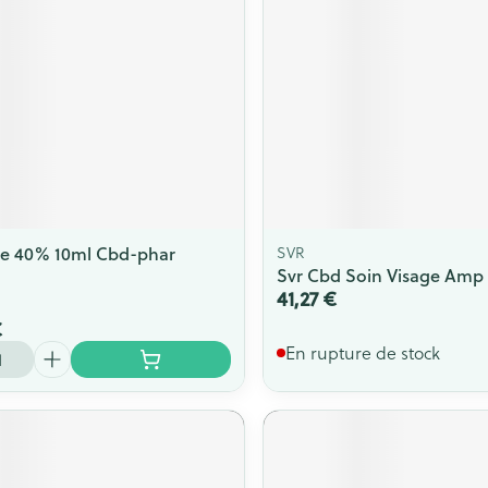
le 40% 10ml Cbd-phar
SVR
Svr Cbd Soin Visage Amp
41,27 €
€
En rupture de stock