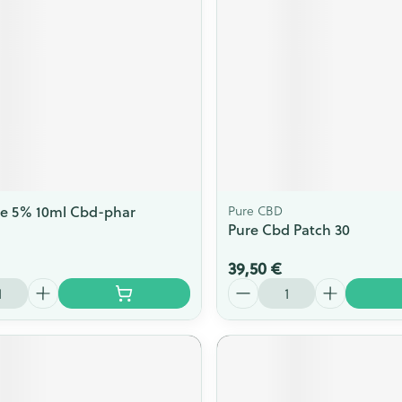
Afficher plus
Afficher plu
essoires
Masques chirurgique
e
Compléments
Répulsifs an
nutritionnels
entation
 peau irritée
le 5% 10ml Cbd-phar
Pure CBD
Pure Cbd Patch 30
39,50 €
Quantité
Autobronzants
Rasage