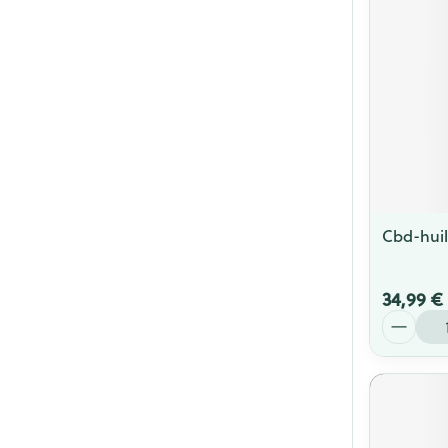
Cheveux
Piluliers et acc
Soins du visag
Taches de pigm
Peau sensible -
Peau mixte
Cbd-hui
Peau terne
Afficher plus
34,99 €
Quantité
Ronflement