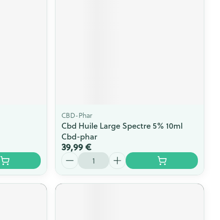
s
Afficher plus
ti-insectes
Senteur
CBD-Phar
Cbd Huile Large Spectre 5% 10ml
Cbd-phar
39,99 €
Quantité
CBD