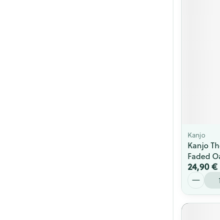
Cheveux
Piluliers et acc
Soins du visag
Taches de pigm
Peau sensible -
Peau mixte
Peau terne
Kanjo
Kanjo Th
Afficher plus
Faded O
24,90 €
Quantité
Ronflement