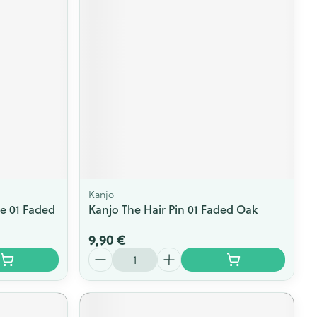
Yeux
s
Afficher plus
ti-insectes
Senteur
Kanjo
e 01 Faded
Kanjo The Hair Pin 01 Faded Oak
9,90 €
Quantité
CBD