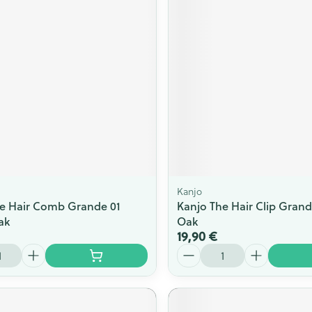
Massage
Afficher plus
Afficher plu
essoires
Masques chirurgique
e
Compléments
Répulsifs an
nutritionnels
entation
 peau irritée
Kanjo
e Hair Comb Grande 01
Kanjo The Hair Clip Grand
ak
Oak
19,90 €
Quantité
Autobronzants
Rasage