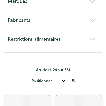
Marques
filter
Fabricants
filter
Restrictions alimentaires
filter
Articles
1
-
24
sur
324
Trier par: