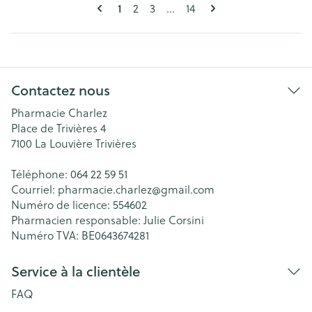
Pages
Vous lisez actuellement la page
Page
Page
Page
1
2
3
...
14
Contactez nous
Pharmacie Charlez
Place de Trivières 4
7100
La Louvière Trivières
Téléphone:
064 22 59 51
Courriel:
pharmacie.charlez@
gmail.com
Numéro de licence:
554602
Pharmacien responsable:
Julie Corsini
Numéro TVA:
BE0643674281
Service à la clientèle
FAQ