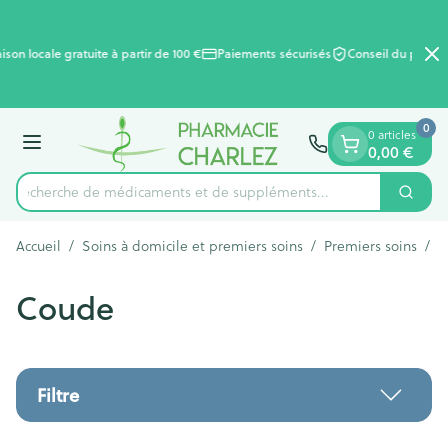
Diapositive 2 de 2
Aller au contenu
ison locale gratuite à partir de 100 €
Paiements sécurisés
Conseil du pharma
0
0 articles
0,00 €
Menu
Recherche de médicaments et de suppléments...
Cherc
Rechercher
Accueil
/
Soins à domicile et premiers soins
/
Premiers soins
/
B
Coude
Filtre