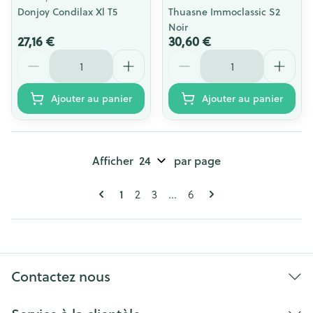
Donjoy Condilax Xl T5
Thuasne Immoclassic S2
Noir
27,16 €
30,60 €
Quantité
Quantité
Ajouter au panier
Ajouter au panier
Afficher
par page
Pages
Vous lisez actuellement la page
1
Page
Page
Page
2
3
...
6
Contactez nous