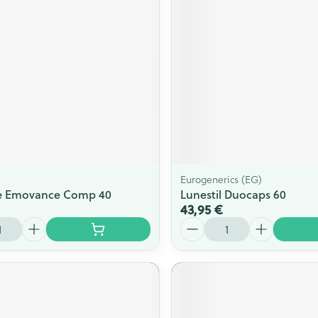
Afficher plus
Afficher plu
essoires
Masques chirurgique
e
Compléments
Répulsifs an
nutritionnels
entation
 peau irritée
Eurogenerics (EG)
e Emovance Comp 40
Lunestil Duocaps 60
43,95 €
Quantité
Autobronzants
Rasage