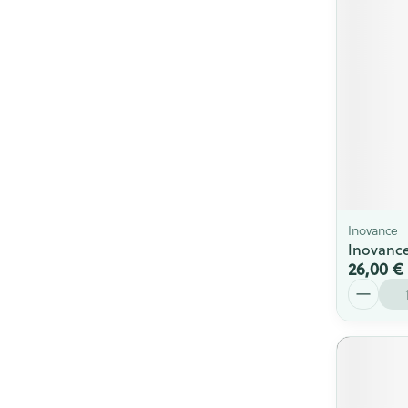
Cheveux
Piluliers et acc
Soins du visag
Taches de pigm
Peau sensible -
Peau mixte
Inovance
Peau terne
Inovanc
26,00 €
Afficher plus
Quantité
Ronflement