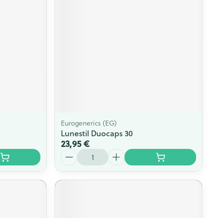
s
Afficher plus
ti-insectes
Senteur
Eurogenerics (EG)
Lunestil Duocaps 30
23,95 €
Quantité
CBD