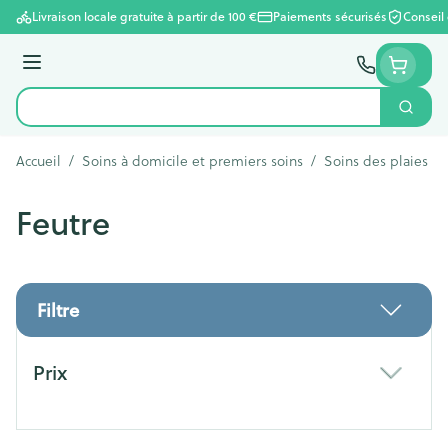
Aller au contenu
Livraison locale gratuite à partir de 100 €
Paiements sécurisés
Conseil
Menu
Cherc
Rechercher
Accueil
/
Soins à domicile et premiers soins
/
Soins des plaies
/
Feutre
Filtre
Passer à la liste des produits
Prix
filter