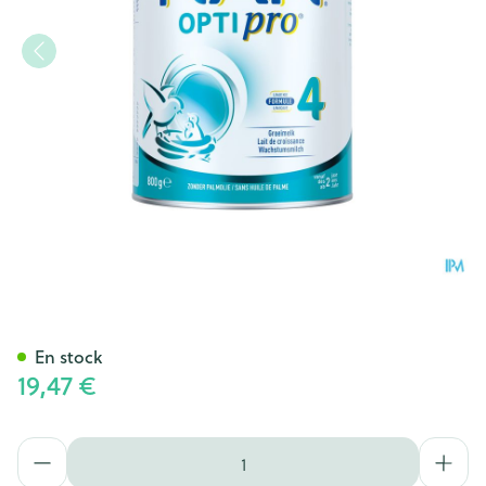
Nestlé NAN Optipro 4 Lait d
En stock
19,47 €
Quantité