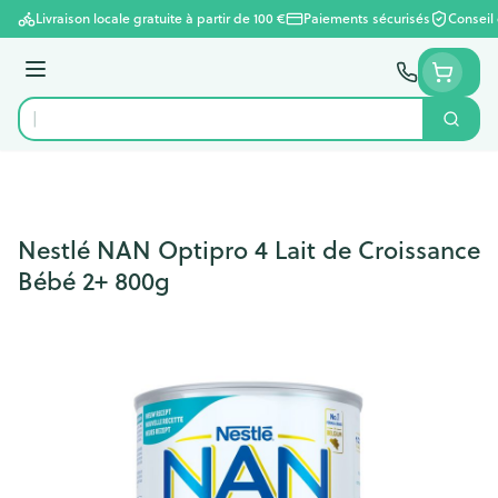
Aller au contenu
Livraison locale gratuite à partir de 100 €
Paiements sécurisés
Conseil
Menu
Cherc
Rechercher
Nestlé NAN Optipro 4 Lait de Croissance
Bébé 2+ 800g