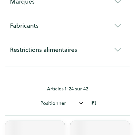
Marques
filter
Fabricants
filter
Restrictions alimentaires
filter
Articles
1
-
24
sur
42
Trier par: