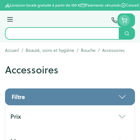
Aller au contenu
Livraison locale gratuite à partir de 100 €
Paiements sécurisés
Conseil
Menu
Cherc
Rechercher
Accueil
/
Beauté, soins et hygiène
/
Bouche
/
Accessoires
Accessoires
Filtre
Passer à la liste des produits
Prix
filter