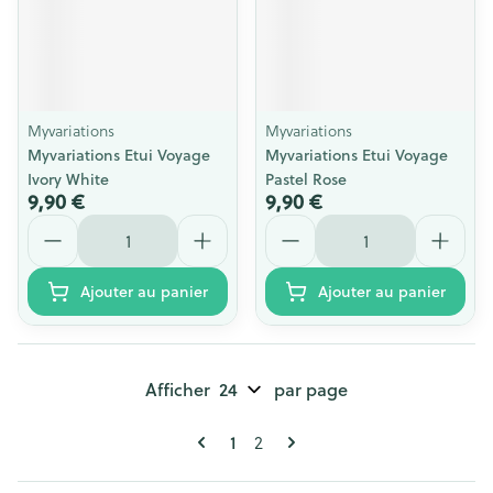
Myvariations
Myvariations
Myvariations Etui Voyage
Myvariations Etui Voyage
Ivory White
Pastel Rose
9,90 €
9,90 €
Quantité
Quantité
Ajouter au panier
Ajouter au panier
Afficher
par page
Pages
Vous lisez actuellement la page
1
Page
2