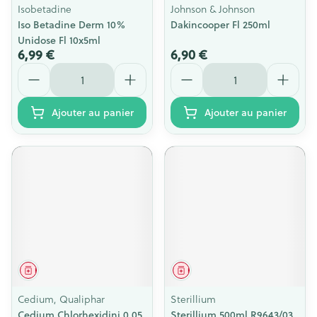
Isobetadine
Johnson & Johnson
Iso Betadine Derm 10%
Dakincooper Fl 250ml
Unidose Fl 10x5ml
6,99 €
6,90 €
Quantité
Quantité
Ajouter au panier
Ajouter au panier
Médicament
Médicament
Cedium, Qualiphar
Sterillium
Cedium Chlorhexidini 0,05
Sterillium 500ml R9643/03