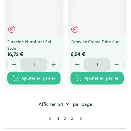
Médicament
Médicament
Furacine Nitrofural Sol.
Cetavlex Creme Tube 60g
250ml
16,72 €
6,54 €
Quantité
Quantité
Ajouter au panier
Ajouter au panier
Afficher
par page
Pages
Vous lisez actuellement la page
1
Page
Page
2
3