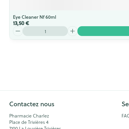
Eye Cleaner Nf 60ml
13,50 €
Quantité
Contactez nous
Se
Pharmacie Charlez
FA
Place de Trivières 4
7100
La Louvière Trivières