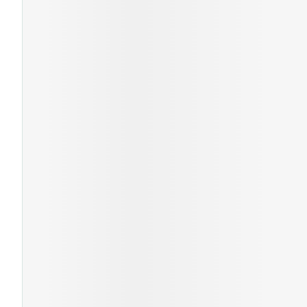
Cheveux
Piluliers et acc
Soins du visag
Taches de pigm
Peau sensible -
Peau mixte
Peau terne
Afficher plus
Ronflement