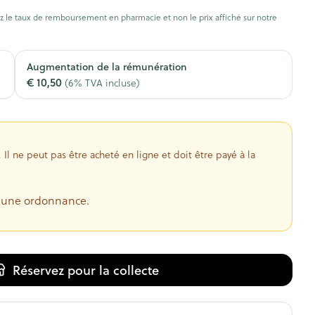
oiseaux
Soins des plaies
s
 le taux de remboursement en pharmacie et non le prix affiché sur notre
ins
Tests de diagnostic
Gorge et bouche
tress
Puces et tiques
Augmentation de la rémunération
€ 10,50
(6% TVA incluse)
Alcootest
Comprimés à sucer
Oreilles
hérapie -
uttes
Tensiomètre
Bouche, gueule ou bec
Spray - solution
aire
Bouchons d'oreilles
Test de cholestérol
nsements
Nettoyage des oreilles
l ne peut pas être acheté en ligne et doit être payé à la
Cardiofréquencemètre
 médicaux
Gouttes auriculaires
Afficher plus
s
e une ordonnance.
coagulant du
Matériel paramédical
Hémorroïdes
Réservez
pour la collecte
ie
Respiration et oxygène
olaire
Hygiène
ie
Salle de bains