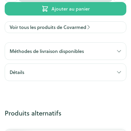
Ajouter au panier
Voir tous les produits de Covarmed
Méthodes de livraison disponibles
Détails
Produits alternatifs
Appuyez sur cette touche pour accéder à la navigation en
Il est possible de naviguer entre les éléments du carrousel 
Appuyer sur pour sauter le carrousel