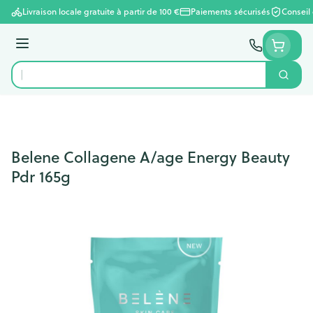
Aller au contenu
Livraison locale gratuite à partir de 100 €
Paiements sécurisés
Conseil
Menu
Cherc
Rechercher
Belene Collagene A/age Energy Beauty
Pdr 165g