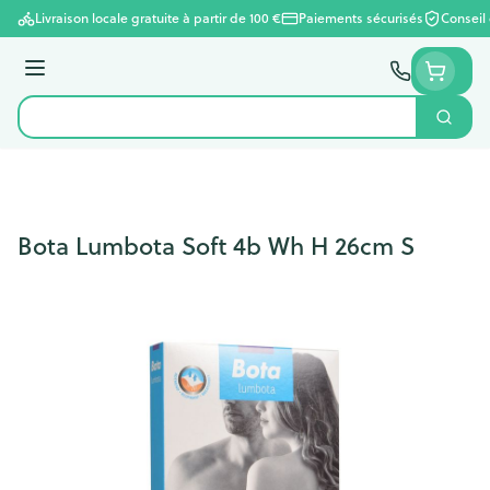
Aller au contenu
Livraison locale gratuite à partir de 100 €
Paiements sécurisés
Conseil
Menu
Cherc
Rechercher
Bota Lumbota Soft 4b Wh H 26cm S