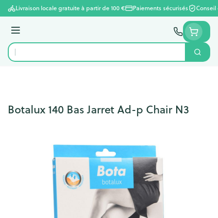
Aller au contenu
Livraison locale gratuite à partir de 100 €
Paiements sécurisés
Conseil
Menu
Cherc
Rechercher
Botalux 140 Bas Jarret Ad-p Chair N3