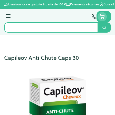
Aller au contenu
Livraison locale gratuite à partir de 100 €
Paiements sécurisés
Conseil
Menu
Cherc
Rechercher
Capileov Anti Chute Caps 30