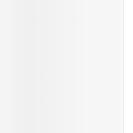
s
Afficher plus
ti-insectes
Senteur
CBD