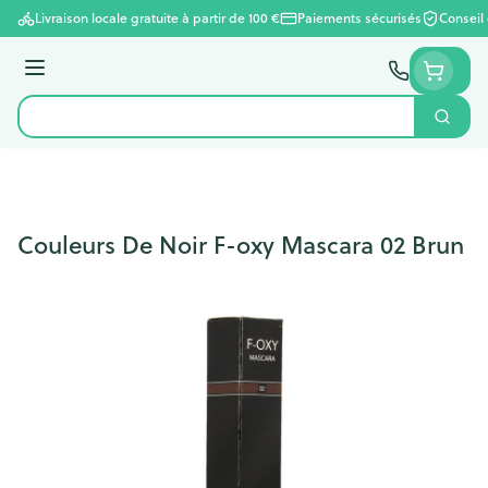
Aller au contenu
Livraison locale gratuite à partir de 100 €
Paiements sécurisés
Conseil
Menu
Cherc
Rechercher
Couleurs De Noir F-oxy Mascara 02 Brun