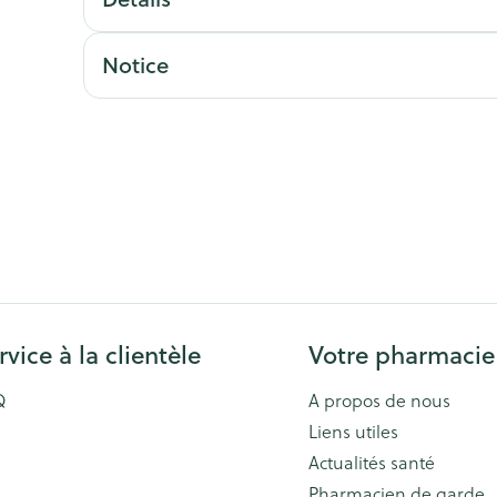
Afficher plus
Afficher plu
essoires
Masques chirurgique
Notice
e
Compléments
Répulsifs an
nutritionnels
entation
 peau irritée
rvice à la clientèle
Votre pharmacie
Q
A propos de nous
Autobronzants
Rasage
Liens utiles
Actualités santé
Pharmacien de garde