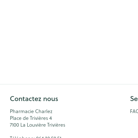
Cheveux
Piluliers et acc
Soins du visag
Taches de pigm
Peau sensible -
Peau mixte
Peau terne
Afficher plus
Contactez nous
Se
Pharmacie Charlez
FA
Ronflement
Place de Trivières 4
7100
La Louvière Trivières