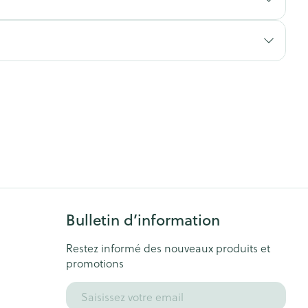
s
Afficher plus
ti-insectes
Senteur
Bulletin d’information
Restez informé des nouveaux produits et
CBD
promotions
Adresse mail