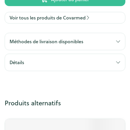
Voir tous les produits de Covarmed
Méthodes de livraison disponibles
Détails
Produits alternatifs
Il est possible de naviguer entre les éléments du carrousel 
Appuyer sur pour sauter le carrousel
Appuyez sur cette touche pour accéder à la navigation en