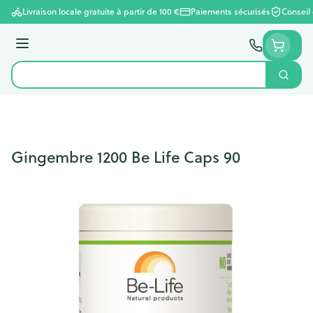
Aller au contenu
Livraison locale gratuite à partir de 100 €
Paiements sécurisés
Conseil
Menu
Cherc
Rechercher
Gingembre 1200 Be Life Caps 90