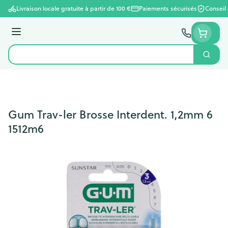
Aller au contenu
Livraison locale gratuite à partir de 100 €
Paiements sécurisés
Conseil
Menu
Cherc
Rechercher
Gum Trav-ler Brosse Interdent. 1,2mm 6
1512m6