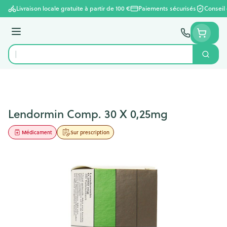
Aller au contenu
Livraison locale gratuite à partir de 100 €
Paiements sécurisés
Conseil
Menu
Cherc
Rechercher
Lendormin Comp. 30 X 0,25mg
Médicament
Sur prescription