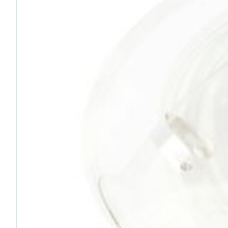
Diagnostiques
Cheveux
Piluliers et acc
Soins du visag
Taches de pigm
Peau sensible -
Peau mixte
Peau terne
Afficher plus
Ronflement