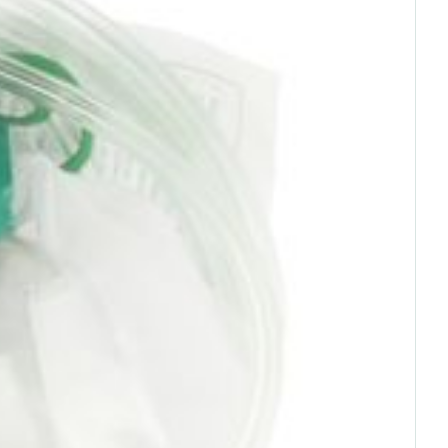
ie
Médications diverses
Eau micellaire
s
Yeux
s
Afficher plus
ti-insectes
Senteur
CBD