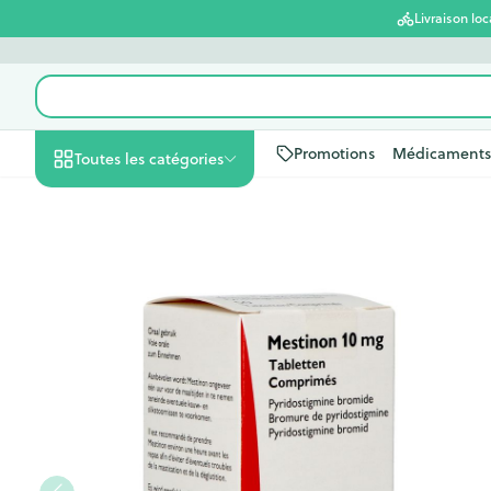
Aller au contenu
Livraison loc
Rechercher
Promotions
Médicaments
Toutes les catégories
Promotions
Beauté, soins et
Soins du cuir c
Minceur
Grossesse
Mémoire
Aromathérapi
Lentilles et lun
Insectes
Système gastro
Mestinon Comp 50 X 10mg
hygiène
des cheveux
Afficher le sous-menu pour la 
Substituts de r
Lingerie de ma
Diffuseur
Produits pour le
Soins des piqû
Antiacides
Peignes - démê
d'insectes
Régime, alimentation
Sexualité
Réducteur d'ap
Allaitement
Huiles essentie
Lunettes
Foie, vésicule bi
cheveux
& vitamines
Anti Insectes
pancréas
Afficher le sous-menu pour la
Ventre plat
Soins du corps
Complexe - co
Irritation du cu
Pince tiques
Nausées vomi
cheveux abîmé
Brûleurs de gra
Vitamines et 
Jambes lourde
Grossesse et enfants
nutritionnels
Laxatifs
Afficher le sous-menu pour la
Produits coiffan
Afficher plus
Oligo-élément
spray
Afficher plus
Afficher plus
Vitalité 50+