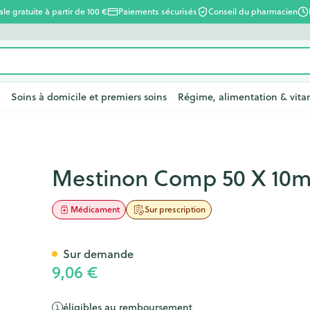
ale gratuite à partir de 100 €
Paiements sécurisés
Conseil du pharmacien
Soins à domicile et premiers soins
Régime, alimentation & vita
hevelu et
e
ettes
-intestinal
Soins du corps
Alimentation
Bébés
Prostate
Fleurs de Bach
Bas, collants et
Alimentation animale
Toux
Lèvres
Vitamines e
Enfants
Ménopaus
Huiles essen
Lingerie
Supplémen
Douleur et 
Mestinon Comp 50 X 10
chaussettes
complémen
catégorie Beauté, soins et hygiène
alimentaire
epas
ternité
ntilles
res
Bain et douche
Thé, Tisane, Infusion
Sucettes et accessoires
Chien
Toux sèche
Hydratants
Poux
Soutiens-g
bébés - enf
ler les
Bas
Médicament
Sur prescription
Ronflements
Muscles et a
pétit
lles
liaire et
Déodorants
Aliments pour bébés
Langes/couches
Chat
Toux grasse
Boutons de 
Dents
Lingerie de
Vitamine A
Collants
 catégorie Régime, alimentation & vitamines
mbinaisons
Problèmes cutanés, peau
Alimentation de sport
Dents
Autres animaux
Mix toux sèche - toux
Soins et hy
Anti-oxydan
ir chevelu -
Sur demande
Chaussettes
ssement
irritée
grasse
s
isses
compléments
Alimentation spécifique
Alimentation - lait
Vitamines 
s
9,06 €
Piluliers
Piles
Acides ami
Épilation
Massage - inhalations
nutritionnel
 catégorie Grossesse et enfants
ts - gel &
Afficher plus
Afficher plus
Calcium
s
Tisanes
Luminothér
Afficher plus
Afficher plu
éligibles au remboursement