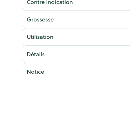
Contre indication
Afficher plus
Afficher plu
essoires
Masques chirurgique
Grossesse
e
Compléments
Répulsifs an
Utilisation
nutritionnels
entation
Détails
 peau irritée
Notice
Autobronzants
Rasage