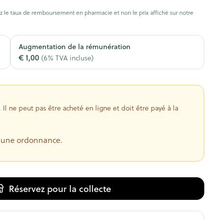
oiseaux
Soins des plaies
s
 le taux de remboursement en pharmacie et non le prix affiché sur notre
ins
Tests de diagnostic
Gorge et bouche
tress
Puces et tiques
Augmentation de la rémunération
€ 1,00
(6% TVA incluse)
Alcootest
Comprimés à sucer
Oreilles
hérapie -
uttes
Tensiomètre
Spray - solution
Bouche, gueule ou bec
aire
Bouchons d'oreilles
Test de cholestérol
nsements
Nettoyage des oreilles
l ne peut pas être acheté en ligne et doit être payé à la
Cardiofréquencemètre
 médicaux
Gouttes auriculaires
Afficher plus
s
e une ordonnance.
coagulant du
Matériel paramédical
Hémorroïdes
Réservez
pour la collecte
ie
Respiration et oxygène
olaire
Hygiène
ie
Salle de bains