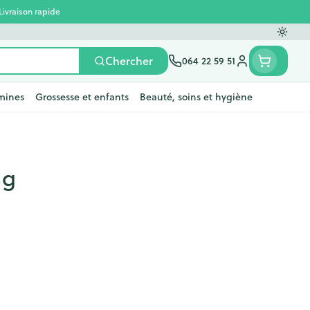
Livraison rapide
Passer
Chercher
064 22 59 51
Menu client
mines
Grossesse et enfants
Beauté, soins et hygiène
t
e
tielles
ts
fièvre
Mains
Nutrithérapie et bien-
Vue
Gemmothérapie
Incontinence
Chevaux
Minéraux, vitamines et
mg
ts
être
toniques
s
orge
ants
Soins des mains
Alèses
Yeux
Minéraux
rticulations
Bas de contention
fièvre
 maternité
Hygiène des mains
Culottes d'incontinence
Nez
Vitamines
giene
Manucure & pédicure
Protections
ts - détox
Gorge
et compléments
Slips absorbants
nés
Os, muscles et articulations
s
anatomiques
apie
Phytothérapie
Afficher plus
s
Afficher plus