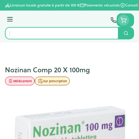
Aller au contenu
Livraison locale gratuite à partir de 100 €
Paiements sécurisés
Conseil
Menu
Cherc
Rechercher
Nozinan Comp 20 X 100mg
Médicament
Sur prescription