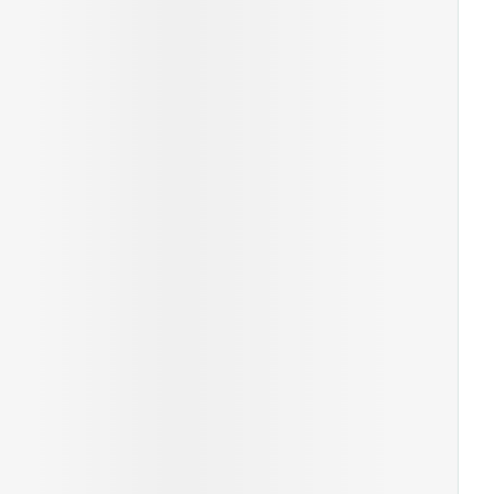
s
Afficher plus
ti-insectes
Senteur
CBD