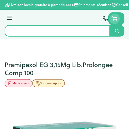
Aller au contenu
Livraison locale gratuite à partir de 100 €
Paiements sécurisés
Conseil
Menu
Cherc
Rechercher
Pramipexol EG 3,15Mg Lib.Prolongee
Comp 100
Médicament
Sur prescription