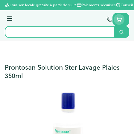
Aller au contenu
Livraison locale gratuite à partir de 100 €
Paiements sécurisés
Conseil
Menu
Cherc
Rechercher
Prontosan Solution Ster Lavage Plaies
350ml