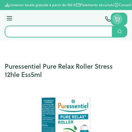
Aller au contenu
Livraison locale gratuite à partir de 100 €
Paiements sécurisés
Conseil
Menu
Cherc
Rechercher
Puressentiel Pure Relax Roller Stress
12hle Ess5ml