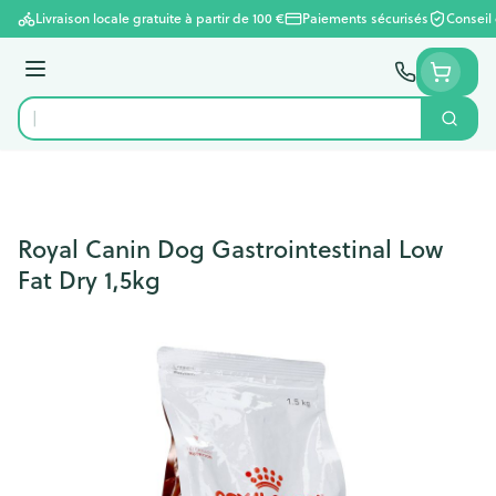
Aller au contenu
Livraison locale gratuite à partir de 100 €
Paiements sécurisés
Conseil
Menu
Cherc
Rechercher
Royal Canin Dog Gastrointestinal Low
Fat Dry 1,5kg