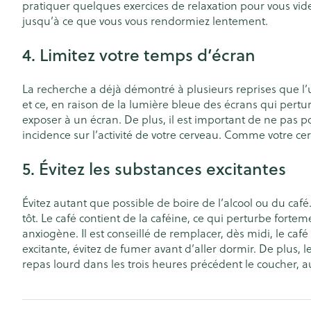
pratiquer quelques exercices de relaxation pour vous vide
Accessoires aér
Pieds secs, callo
jusqu’à ce que vous vous rendormiez lentement.
crevasses
Oxygène
4. Limitez votre temps d’écran
Système respir
Ampoules
Callosités
La recherche a déjà démontré à plusieurs reprises que l’u
Cors
Muscles et arti
et ce, en raison de la lumière bleue des écrans qui pert
exposer à un écran. De plus, il est important de ne pas p
Afficher plus
incidence sur l’activité de votre cerveau. Comme votre cerv
Aiguilles et se
5. Évitez les substances excitantes
Infections
Seringues
Spécifiquement
hommes
Évitez autant que possible de boire de l’alcool ou du caf
Solution inject
tôt. Le café contient de la caféine, ce qui perturbe forte
Soins du corps
Aiguilles
Poux
anxiogène. Il est conseillé de remplacer, dès midi, le ca
excitante, évitez de fumer avant d’aller dormir. De plus
Déodorants
Aiguilles stylo
repas lourd dans les trois heures précédent le coucher, 
Soins du visag
Afficher plus
Diagnostiques