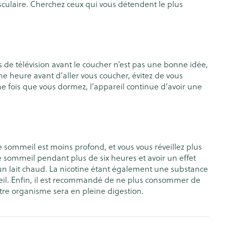
usculaire. Cherchez ceux qui vous détendent le plus
Bain et douche
Lit
Escarres
e
Voies urinaires
Afficher plus
au soleil
s de télévision avant le coucher n’est pas une bonne idée,
nxiété et
Arrêter de fumer
e heure avant d’aller vous coucher, évitez de vous
s
ne fois que vous dormez, l’appareil continue d’avoir une
t orthopédie:
Instruments
Médicaments anti-
rthopédiques
tumoraux
t hygiène
Démaquillage et
nettoyage
e sommeil est moins profond, et vous vous réveillez plus
re sommeil pendant plus de six heures et avoir un effet
et
Lait, gel, huile et crème de
Anesthésie
u un lait chaud. La nicotine étant également une substance
on
nettoyage
mmeil. Enfin, il est recommandé de ne plus consommer de
otre organisme sera en pleine digestion.
ntime
Tonic - lotion
pieds
ie
Médications diverses
Eau micellaire
s
Yeux