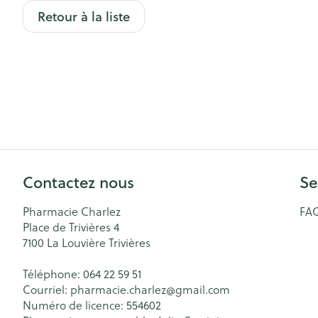
Retour à la liste
Cheveux
Piluliers et acc
Soins du visag
Taches de pigm
Peau sensible -
Peau mixte
Contactez nous
Se
Peau terne
Afficher plus
Pharmacie Charlez
FA
Place de Trivières 4
7100
La Louvière Trivières
Ronflement
Téléphone:
064 22 59 51
Courriel:
pharmacie.charlez@
gmail.com
Numéro de licence:
554602