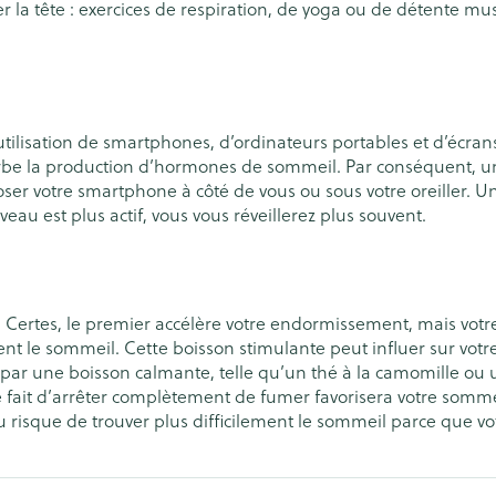
r la tête : exercices de respiration, de yoga ou de détente m
osol
aiguilles
sités et
Vernis à ongles
Après-soleil
accessoires
Autres produits diabète
Mycose des ongles
Lèvres
atoire
Système hormonal
Gynécologi
Aiguilles pour seringues à
Rongement des ongles
Banc solaire
insuline
Renforcement des ongles
Préparation 
tilisation de smartphones, d’ordinateurs portables et d’écran
Afficher plus
culations
Système nerveux
Insomnie, a
urbe la production d’hormones de sommeil. Par conséquent, un
Afficher plus
Afficher plu
stress
oser votre smartphone à côté de vous ou sous votre oreiller. U
eau est plus actif, vous vous réveillerez plus souvent.
ringues
Sondes, baxters et
Bandages e
Immunité
Allergie
cathéters
bandages o
 pour les
Maquillage
Sexualité e
Sondes
Ventre
intime
é. Certes, le premier accélère votre endormissement, mais votr
able
Pinceaux et ustensiles de
ment le sommeil. Cette boisson stimulante peut influer sur vot
Accessoires pour sondes
Bras
Préservatifs 
maquillage
Acné
Oreille
fé par une boisson calmante, telle qu’un thé à la camomille o
contracepti
Baxters
Coude
, le fait d’arrêter complètement de fumer favorisera votre so
Eye-liners
au risque de trouver plus difficilement le sommeil parce que v
Bien-être i
Catheters
Cheville et 
e
Mascaras
Minceur
Homeopath
Soin intime
Afficher plu
Ombres à paupières
Massage