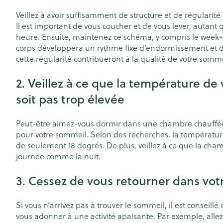
Chiens
Afficher le sous-menu pour la 
Soins des chev
Veillez à avoir suffisamment de structure et de régularité
Naturopathie
Il est important de vous coucher et de vous lever, autant
Afficher plus
Huiles végétal
Afficher le sous-menu pour la
heure. Ensuite, maintenez ce schéma, y compris le week-e
Soins à domici
Peau
Griffes et sabo
corps développera un rythme fixe d’endormissement et de 
Soins à domicile et
cette régularité contribueront à la qualité de votre somm
Piles
Désinfecter
premiers soins
Afficher le sous-menu pour la 
Bouche
Accessoires
Mycoses
Digestion
2. Veillez à ce que la température d
Animaux et insectes
Bouche sèche
Matériel stérile
Boutons de fièv
soit pas trop élevée
Afficher le sous-menu pour la
antiviraux
Brosses à dents
Pelage, peau 
Médicaments
Anti-prurigneu
Peut-être aimez-vous dormir dans une chambre chauffée.
Accessoires int
Afficher le sous-menu pour l
pour votre sommeil. Selon des recherches, la températur
fil dentaire
de seulement 18 degrés. De plus, veillez à ce que la cham
Prothèses dent
journée comme la nuit.
Afficher plus
3. Cessez de vous retourner dans votr
Aérosolthérapi
Jambes lourde
oxygène
Tablettes
Si vous n’arrivez pas à trouver le sommeil, il est consei
appareils aéros
Pieds et jambe
vous adonner à une activité apaisante. Par exemple, allez 
Crème, gel et 