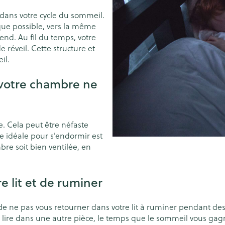
Chat
Pigeons et 
Afficher plu
catégorie Vitalité 50+
eux
 dans votre cycle du sommeil.
 que possible, vers la même
es
Homéopathie
 catégorie Naturopathie
nd. Au fil du temps, votre
le
Soins des plaies
Yeux
Premiers so
Nez
ts
Muscles et articulations
Humeur et s
réveil. Cette structure et
eil.
Feutre
Anti-infectieux
Podologie
Tablettes
catégorie Soins à domicile et premiers soins
Nez
Yeux
Gants
Antiallergiques et anti-
Cold - Hot t
Sprays - go
Oreilles
Yeux
e votre chambre ne
inflammatoires
chaud/froid
Spray
Lavage ocul
re -
Cicatrisants
 catégorie Animaux et insectes
Décongestionnnants
Boîtes à pa
 électriques
Collyre
Brûlures
ou plumage
Accessoires
x
Glaucome
Dispositifs
 Cela peut être néfaste
erdentaires -
Crème - gel
a catégorie Médicaments
Afficher plus
e idéale pour s’endormir est
Afficher plus
Afficher plu
Yeux secs
bre soit bien ventilée, en
aires
e lit et de ruminer
e et
s
Diabète
Coeur et système
Stomie
Diluant et 
vasculaire
sang
Glucomètre
Poche stom
llé de ne pas vous retourner dans votre lit à ruminer pendant 
ol
s
Ongles
Protection s
lire dans une autre pièce, le temps que le sommeil vous gagne,
spray
Bandelettes de test et
Plaque stom