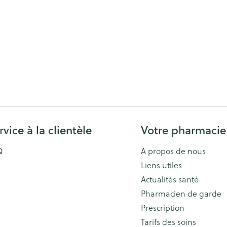
Afficher plus
Afficher plu
essoires
Masques chirurgique
e
Compléments
Répulsifs an
nutritionnels
entation
 peau irritée
rvice à la clientèle
Votre pharmacie
Q
A propos de nous
Liens utiles
Actualités santé
Autobronzants
Rasage
Pharmacien de garde
Prescription
Tarifs des soins