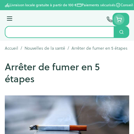
Aller au contenu
Livraison locale gratuite à partir de 100 €
Paiements sécurisés
Conseil
Menu
Cherc
Rechercher
Accueil
/
Nouvelles de la santé
/
Arrêter de fumer en 5 étapes
Arrêter de fumer en 5
étapes