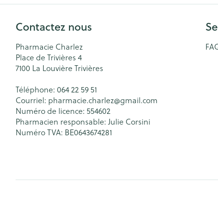
Cheveux
Contactez nous
Se
Piluliers et acc
Pharmacie Charlez
FA
Place de Trivières 4
Soins du visag
7100
La Louvière Trivières
Taches de pigm
Téléphone:
064 22 59 51
Peau sensible -
Courriel:
pharmacie.charlez@
gmail.com
Numéro de licence:
554602
Peau mixte
Pharmacien responsable:
Julie Corsini
Peau terne
Numéro TVA:
BE0643674281
Afficher plus
Ronflement