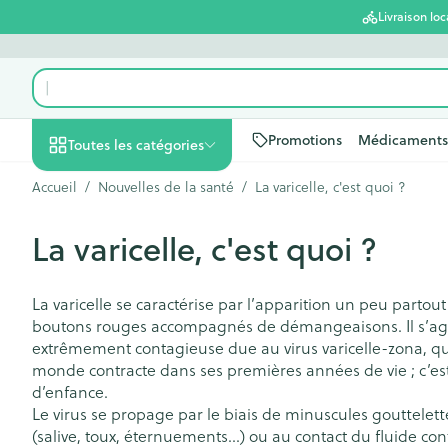
Aller au contenu
Livraison loc
Rechercher
Promotions
Médicaments
Toutes les catégories
Accueil
/
Nouvelles de la santé
/
La varicelle, c'est quoi ?
Promotions
La varicelle, c'est quoi ?
Beauté, soins et
Soins du cuir c
Minceur
Grossesse
Mémoire
Aromathérapi
Lentilles et lun
Insectes
Système gastro
hygiène
des cheveux
Afficher le sous-menu pour la 
Substituts de r
Lingerie de ma
Diffuseur
Produits pour le
Soins des piqû
Antiacides
La varicelle se caractérise par l’apparition un peu partout 
Peignes - démê
d'insectes
Régime, alimentation
Sexualité
Réducteur d'ap
Allaitement
Huiles essentie
Lunettes
Foie, vésicule bi
boutons rouges accompagnés de démangeaisons. Il s’agit
cheveux
& vitamines
Anti Insectes
pancréas
Afficher le sous-menu pour la
extrêmement contagieuse due au virus varicelle-zona, q
Ventre plat
Soins du corps
Complexe - co
Irritation du cu
monde contracte dans ses premières années de vie ; c’e
Pince tiques
Nausées vomi
cheveux abîmé
Brûleurs de gra
Vitamines et 
Jambes lourde
Grossesse et enfants
d’enfance.
nutritionnels
Laxatifs
Afficher le sous-menu pour la
Le virus se propage par le biais de minuscules gouttelett
Produits coiffan
Afficher plus
(salive, toux, éternuements…) ou au contact du fluide con
Oligo-élément
spray
Afficher plus
Afficher plus
Vitalité 50+