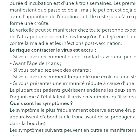
durée d’incubation est d’une à trois semaines. Les prem
Chiens
Afficher le sous-menu pour la 
Soins des chev
manifestent que passé ce délai, mais le patient est déjà 
Naturopathie
avant l’apparition de l’éruption… et il le reste jusqu’à ce 
Afficher plus
Huiles végétal
Afficher le sous-menu pour la
formé une croûte.
Soins à domici
Peau
Griffes et sabo
La varicelle peut se manifester chez toute personne exposé
Soins à domicile et
de l’attraper une seconde fois lorsqu’on l’a déjà eue. Il e
Piles
Désinfecter
premiers soins
Afficher le sous-menu pour la 
contre la maladie et les infections post-vaccination.
Bouche
Accessoires
Mycoses
Digestion
Le risque contracter le virus est accru :
Animaux et insectes
Bouche sèche
- Si vous avez récemment eu des contacts avec une perso
Matériel stérile
Boutons de fièv
Afficher le sous-menu pour la
- Avant l’âge de 12 ans ;
antiviraux
Brosses à dents
Pelage, peau 
- Si vous cohabitez avec des enfants ;
Médicaments
Anti-prurigneu
- Si vous avez récemment fréquenté une école ou une stru
Accessoires int
Afficher le sous-menu pour l
- Si vous présentez une immunité réduite à cause d’un
fil dentaire
La plupart des patients guérissent endéans les deux sema
Prothèses dent
l’organisme à l’état latent. Il arrive néanmoins qu’il se 
Quels sont les symptômes ?
Afficher plus
Le symptôme le plus fréquemment observé est une érupt
Aérosolthérapi
Jambes lourde
oxygène
apparaissent d’abord sur le tronc avant de se propager au
Tablettes
dans la bouche).
appareils aéros
Pieds et jambe
Les symptômes suivants peuvent en outre se manifester un
Crème, gel et 