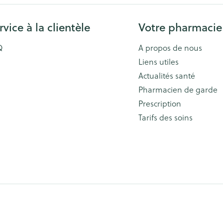
Afficher plus
Afficher plu
rvice à la clientèle
Votre pharmacie
essoires
Masques chirurgique
Q
A propos de nous
e
Compléments
Répulsifs an
Liens utiles
nutritionnels
Actualités santé
entation
Pharmacien de garde
 peau irritée
Prescription
Tarifs des soins
Autobronzants
Rasage