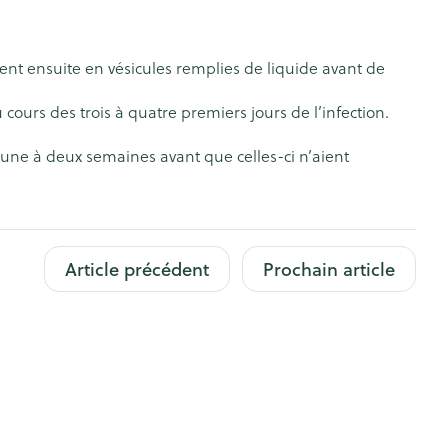
Bain et douche
Lit
Escarres
nt ensuite en vésicules remplies de liquide avant de
e
Voies urinaires
Afficher plus
urs des trois à quatre premiers jours de l’infection.
au soleil
nxiété et
Arrêter de fumer
 une à deux semaines avant que celles-ci n’aient
s
t orthopédie:
Instruments
Médicaments anti-
rthopédiques
tumoraux
t hygiène
Démaquillage et
Article précédent
Prochain article
nettoyage
et
Lait, gel, huile et crème de
Anesthésie
on
nettoyage
ntime
Tonic - lotion
pieds
ie
Médications diverses
Eau micellaire
s
Yeux