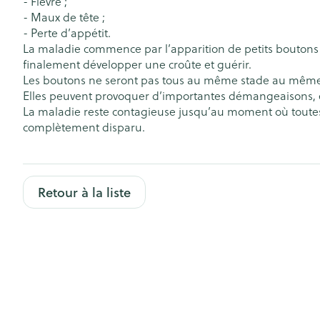
- Fièvre ;
Accessoires aér
Pieds secs, callo
- Maux de tête ;
crevasses
Oxygène
- Perte d’appétit.
La maladie commence par l’apparition de petits boutons 
Système respir
Ampoules
finalement développer une croûte et guérir.
Callosités
Les boutons ne seront pas tous au même stade au même mo
Elles peuvent provoquer d’importantes démangeaisons, en 
Cors
Muscles et arti
La maladie reste contagieuse jusqu’au moment où toutes l
complètement disparu.
Afficher plus
Aiguilles et se
Infections
Seringues
Spécifiquement
Retour à la liste
hommes
Solution inject
Soins du corps
Aiguilles
Poux
Déodorants
Aiguilles stylo
Soins du visag
Afficher plus
Diagnostiques