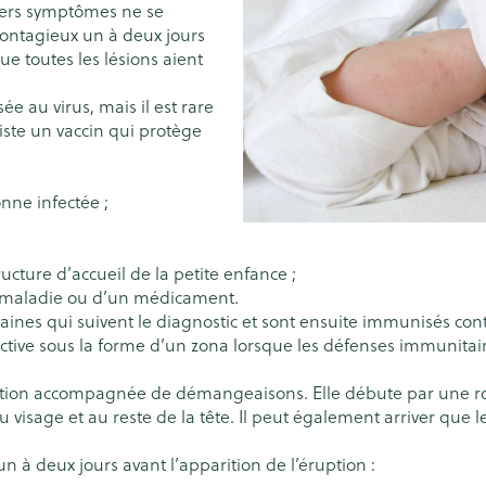
iers symptômes ne se
Chat
Pigeons et 
Afficher plu
catégorie Vitalité 50+
eux
contagieux un à deux jours
que toutes les lésions aient
es
Homéopathie
 catégorie Naturopathie
le
Soins des plaies
Yeux
Premiers so
Nez
ts
Muscles et articulations
Humeur et s
e au virus, mais il est rare
xiste un vaccin qui protège
Feutre
Anti-infectieux
Podologie
Tablettes
catégorie Soins à domicile et premiers soins
Nez
Yeux
Gants
Antiallergiques et anti-
Cold - Hot t
Sprays - go
Oreilles
Yeux
inflammatoires
chaud/froid
Spray
Lavage ocul
nne infectée ;
re -
Cicatrisants
 catégorie Animaux et insectes
Décongestionnnants
Boîtes à pa
 électriques
Collyre
Brûlures
ou plumage
Accessoires
x
Glaucome
Dispositifs
cture d’accueil de la petite enfance ;
erdentaires -
Crème - gel
a catégorie Médicaments
Afficher plus
e maladie ou d’un médicament.
Afficher plus
Afficher plu
Yeux secs
ines qui suivent le diagnostic et sont ensuite immunisés cont
aires
réactive sous la forme d’un zona lorsque les défenses immunita
ion accompagnée de démangeaisons. Elle débute par une rou
e et
s
Diabète
Coeur et système
Stomie
Diluant et 
vasculaire
sang
 visage et au reste de la tête. Il peut également arriver que 
Glucomètre
Poche stom
ol
s
Ongles
Protection s
 à deux jours avant l’apparition de l’éruption :
spray
Bandelettes de test et
Plaque stom