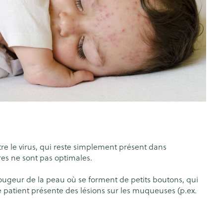
oiseaux
Soins des plaies
s
ins
Tests de diagnostic
Gorge et bouche
tress
Puces et tiques
Alcootest
Comprimés à sucer
Oreilles
hérapie -
uttes
Tensiomètre
Spray - solution
Bouche, gueule ou bec
aire
Bouchons d'oreilles
Test de cholestérol
nsements
Nettoyage des oreilles
Cardiofréquencemètre
 médicaux
Gouttes auriculaires
Afficher plus
s
re le virus, qui reste simplement présent dans
ires ne sont pas optimales.
geur de la peau où se forment de petits boutons, qui
coagulant du
Matériel paramédical
Hémorroïdes
le patient présente des lésions sur les muqueuses (p.ex.
ie
Respiration et oxygène
olaire
Hygiène
ie
Salle de bains