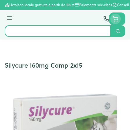
Aller au contenu
Livraison locale gratuite à partir de 100 €
Paiements sécurisés
Conseil
Menu
Cherc
Rechercher
Silycure 160mg Comp 2x15