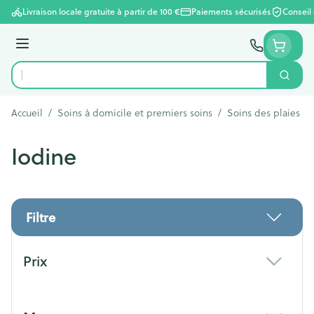
Aller au contenu
Livraison locale gratuite à partir de 100 €
Paiements sécurisés
Conseil
Menu
Cherc
Rechercher
Accueil
/
Soins à domicile et premiers soins
/
Soins des plaies
/
Iodine
Filtre
Passer à la liste des produits
Prix
filter