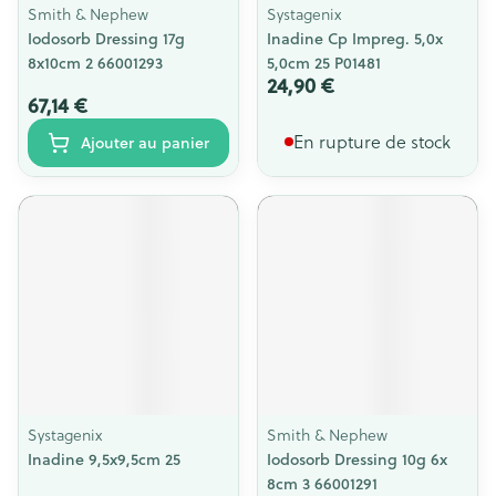
Smith & Nephew
Systagenix
Iodosorb Dressing 17g
Inadine Cp Impreg. 5,0x
8x10cm 2 66001293
5,0cm 25 P01481
24,90 €
67,14 €
En rupture de stock
Ajouter au panier
Systagenix
Smith & Nephew
Inadine 9,5x9,5cm 25
Iodosorb Dressing 10g 6x
8cm 3 66001291