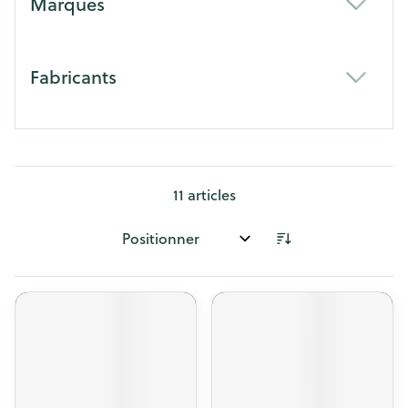
Marques
filter
Fabricants
filter
11
articles
Trier par: