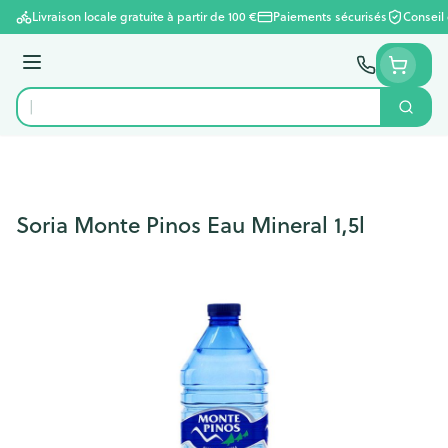
Aller au contenu
Livraison locale gratuite à partir de 100 €
Paiements sécurisés
Conseil
Menu
Cherc
Rechercher
Soria Monte Pinos Eau Mineral 1,5l