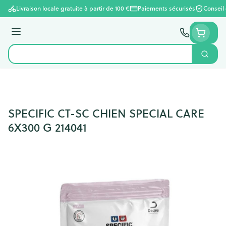
Aller au contenu
Livraison locale gratuite à partir de 100 €
Paiements sécurisés
Conseil
Menu
Cherc
Rechercher
SPECIFIC CT-SC CHIEN SPECIAL CARE
6X300 G 214041