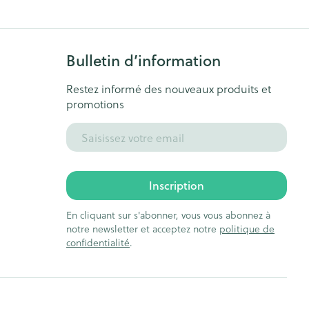
Bain et douche
Lit
Escarres
e
Voies urinaires
Bulletin d’information
Afficher plus
au soleil
Restez informé des nouveaux produits et
nxiété et
Arrêter de fumer
promotions
s
Adresse mail
t orthopédie:
Instruments
Médicaments anti-
rthopédiques
tumoraux
t hygiène
Démaquillage et
Inscription
nettoyage
En cliquant sur s'abonner, vous vous abonnez à
et
Lait, gel, huile et crème de
Anesthésie
notre newsletter et acceptez notre
politique de
on
nettoyage
confidentialité
.
ntime
Tonic - lotion
pieds
ie
Médications diverses
Eau micellaire
s
Yeux