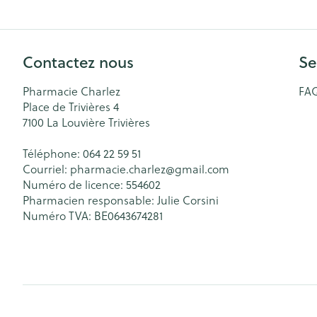
Accessoires aér
Pieds secs, callo
crevasses
Oxygène
Système respir
Ampoules
Contactez nous
Se
Callosités
Pharmacie Charlez
FA
Cors
Muscles et arti
Place de Trivières 4
7100
La Louvière Trivières
Afficher plus
Téléphone:
064 22 59 51
Aiguilles et se
Courriel:
pharmacie.charlez@
gmail.com
Infections
Numéro de licence:
554602
Seringues
Spécifiquement
Pharmacien responsable:
Julie Corsini
hommes
Solution inject
Numéro TVA:
BE0643674281
Soins du corps
Aiguilles
Poux
Déodorants
Aiguilles stylo
Soins du visag
Afficher plus
Diagnostiques