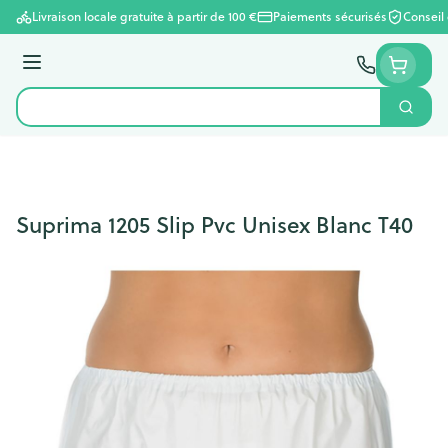
Aller au contenu
Livraison locale gratuite à partir de 100 €
Paiements sécurisés
Conseil
Menu
Cherc
Rechercher
Suprima 1205 Slip Pvc Unisex Blanc T40