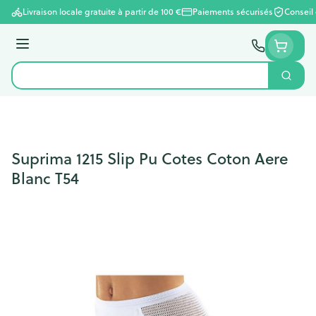
Aller au contenu
Livraison locale gratuite à partir de 100 €
Paiements sécurisés
Conseil
Menu
Cherc
Rechercher
Suprima 1215 Slip Pu Cotes Coton Aere
Blanc T54