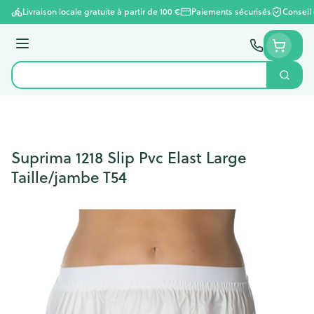
Aller au contenu
Livraison locale gratuite à partir de 100 €
Paiements sécurisés
Conseil
Menu
Cherc
Rechercher
Suprima 1218 Slip Pvc Elast Large
Taille/jambe T54