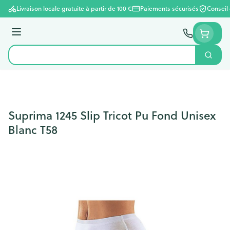
Aller au contenu
Livraison locale gratuite à partir de 100 €
Paiements sécurisés
Conseil
Menu
Cherc
Rechercher
Suprima 1245 Slip Tricot Pu Fond Unisex
Blanc T58