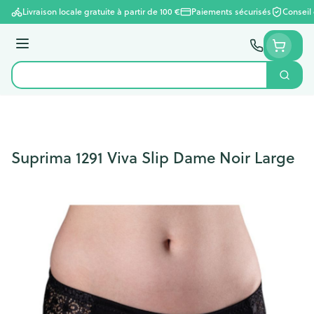
Aller au contenu
Livraison locale gratuite à partir de 100 €
Paiements sécurisés
Conseil
Menu
Cherc
Rechercher
Suprima 1291 Viva Slip Dame Noir Large