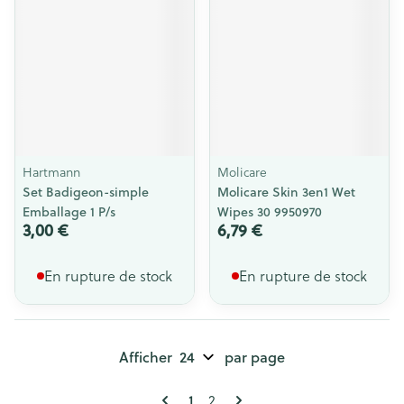
Hartmann
Molicare
Set Badigeon-simple
Molicare Skin 3en1 Wet
Emballage 1 P/s
Wipes 30 9950970
3,00 €
6,79 €
En rupture de stock
En rupture de stock
Afficher
par page
Pages
Vous lisez actuellement la page
Page
1
2