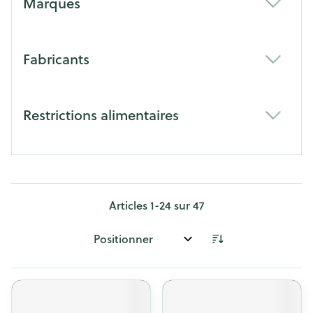
Marques
filter
Fabricants
filter
Restrictions alimentaires
filter
Articles
1
-
24
sur
47
Trier par: