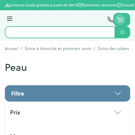
Aller au contenu
Livraison locale gratuite à partir de 100 €
Paiements sécurisés
Conseil
Menu
Cherc
Rechercher
Accueil
/
Soins à domicile et premiers soins
/
Soins des plaies
/
Peau
Filtre
Passer à la liste des produits
Prix
filter