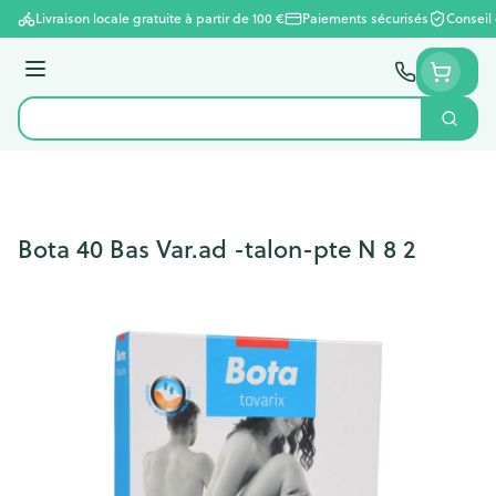
Aller au contenu
Livraison locale gratuite à partir de 100 €
Paiements sécurisés
Conseil
Menu
Cherc
Rechercher
Bota 40 Bas Var.ad -talon-pte N 8 2